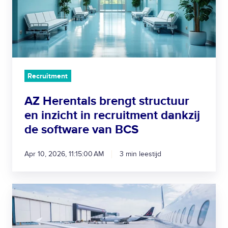
e
n
t
a
l
s
Recruitment
b
AZ Herentals brengt structuur
r
en inzicht in recruitment dankzij
e
n
de software van BCS
g
t
Apr 10, 2026, 11:15:00 AM
3 min leestijd
s
t
r
D
u
i
c
t
t