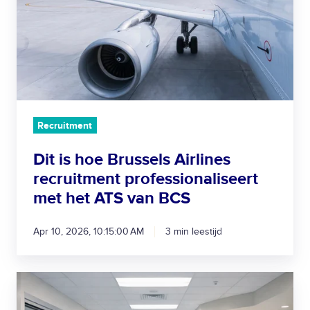
i
u
s
u
h
r
o
e
e
n
B
i
r
n
u
Recruitment
z
s
i
s
Dit is hoe Brussels Airlines
c
e
recruitment professionaliseert
h
l
met het ATS van BCS
t
s
i
A
Apr 10, 2026, 10:15:00 AM
3 min leestijd
n
i
r
r
e
l
H
c
i
o