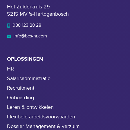
e
e
Het Zuiderkruis 29
d
n
r
5215 MV 's-Hertogenbosch
e
t
k
k
p
088 123 28 28
i
e
r
n
info@bcs-hr.com
r
o
g
k
c
e
e
g
OPLOSSINGEN
s
r
d
HR
i
a
Salarisadministratie
p
n
o
Recruitment
k
p
z
Onboarding
r
i
Leren & ontwikkelen
e
j
c
Flexibele arbeidsvoorwaarden
h
r
e
Dossier Management & verzuim