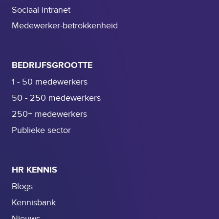
u
t
Sociaal intranet
i
A
t
Medewerker-betrokkenheid
T
m
S
e
v
n
BEDRIJFSGROOTTE
a
t
n
1 - 50 medewerkers
e
B
50 - 250 medewerkers
n
C
c
250+ medewerkers
S
o
Publieke sector
m
p
l
HR KENNIS
i
a
Blogs
n
Kennisbank
c
Nieuws