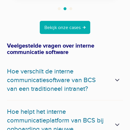
h
e
i
Bekijk onze cases
d
Veelgestelde vragen over interne
communicatie software
Hoe verschilt de interne
communicatiesoftware van BCS
van een traditioneel intranet?
Hoe helpt het interne
communicatieplatform van BCS bij
onboarding van nieuwe