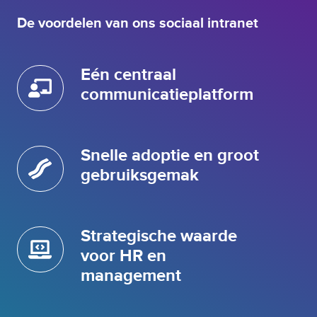
p
V
m
G
De voordelen van ons sociaal intranet
a
-
a
p
Eén centraal
t
r
E
o
é
communicatieplatform
o
n
f
c
e
Snelle adoptie en groot
S
n
n
gebruiksgemak
t
e
r
l
a
l
a
Strategische waarde
S
e
l
t
voor HR en
a
c
r
management
d
o
a
o
m
t
p