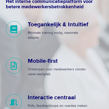
Hét interne communicatieplatform voor
betere medewerkersbetrokkenheid
Toegankelijk & Intuïtief
T
o
Minimale training nodig, maximale
e
adoptie.
g
a
n
Mobile-first
k
M
e
o
Ontworpen voor medewerkers zonder
l
b
vaste werkplek.
i
i
j
l
k
e
Interactie centraal
&
-
I
I
f
n
Polls, feedbackloops en reacties maken