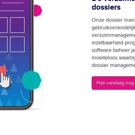
dossiers
Onze dossier mana
gebruiksvriendelij
verzuimmanagemen
inzetbaarheid prog
software beheer j
moeiteloos waarbij
dossier manageme
Plan vandaag nog 