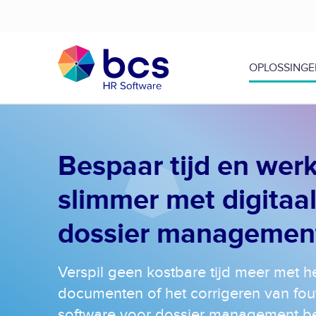
OPLOSSINGE
Bespaar tijd en wer
slimmer met digitaa
dossier managemen
Verspil geen kostbare tijd meer met h
documenten of het corrigeren van fou
software voor dossier management beh