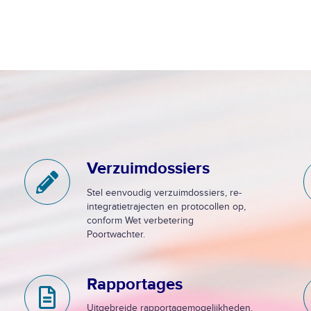
Verzuimdossiers
V
e
l
Stel eenvoudig verzuimdossiers, re-
r
t
integratietrajecten en protocollen op,
z
i
conform Wet verbetering
Poortwachter.
u
j
i
d
m
e
Rapportages
R
d
n
a
i
o
o
Uitgebreide rapportagemogelijkheden.