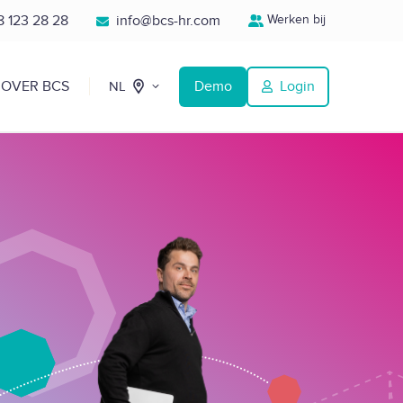
 123 28 28
info@bcs-hr.com
Werken bij
OVER BCS
Demo
Login
NL