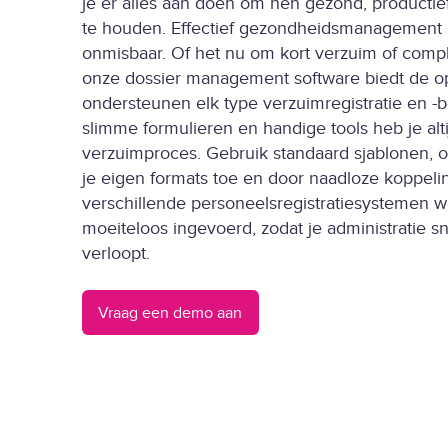
je er alles aan doen om hen gezond, productie
te houden. Effectief gezondheidsmanagement i
onmisbaar. Of het nu om kort verzuim of comple
onze dossier management software biedt de op
ondersteunen elk type verzuimregistratie en -b
slimme formulieren en handige tools heb je alti
verzuimproces. Gebruik standaard sjablonen, 
je eigen formats toe en door naadloze koppel
verschillende personeelsregistratiesystemen w
moeiteloos ingevoerd, zodat je administratie sn
verloopt.
Vraag een demo aan