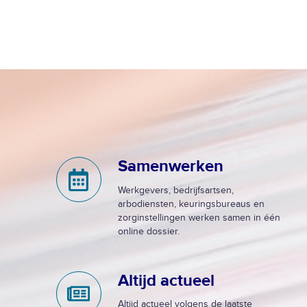
Samenwerken
S
a
Werkgevers, bedrijfsartsen,
m
arbodiensten, keuringsbureaus en
e
zorginstellingen werken samen in één
online dossier.
n
w
e
Altijd actueel
A
r
l
k
Altijd actueel volgens de laatste