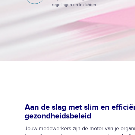
t
regelingen en inzichten.
e
i
n
j
d
a
c
t
u
e
e
l
Aan de slag met slim en efficië
gezondheidsbeleid
Jouw medewerkers zijn de motor van je organi