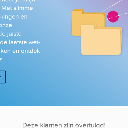
. Met slimme
rkingen en
 onze
e juiste
 de laatste wet-
rken en ontdek
is.
e
Deze klanten zijn overtuigd!