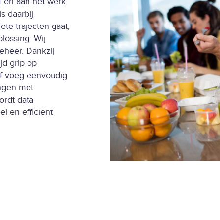
f en aan het werk
s daarbij
te trajecten gaat,
lossing. Wij
eheer. Dankzij
jd grip op
of voeg eenvoudig
ingen met
ordt data
el en efficiënt