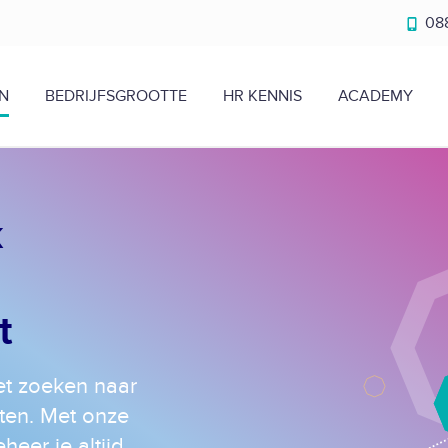
088
N
BEDRIJFSGROOTTE
HR KENNIS
ACADEMY
k
l
t
et zoeken naar
ten. Met onze
eer je altijd