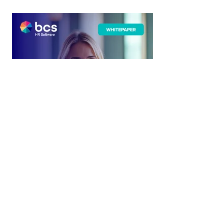
Vitaliteit en
welzijn zijn belangrijke speerpunten binnen de