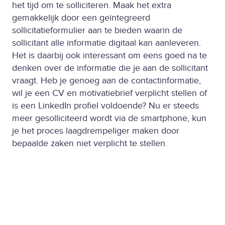
het tijd om te solliciteren. Maak het extra
gemakkelijk door een geïntegreerd
sollicitatieformulier aan te bieden waarin de
sollicitant alle informatie digitaal kan aanleveren.
Het is daarbij ook interessant om eens goed na te
denken over de informatie die je aan de sollicitant
vraagt. Heb je genoeg aan de contactinformatie,
wil je een CV en motivatiebrief verplicht stellen of
is een LinkedIn profiel voldoende? Nu er steeds
meer gesolliciteerd wordt via de smartphone, kun
je het proces laagdrempeliger maken door
bepaalde zaken niet verplicht te stellen.
Geef de sollicitant ook inzicht in het
sollicitatieproces door aan te geven wanneer de
vacature sluit, wanneer er een reactie verwacht
kan worden en hoe de sollicitant contact op kan
nemen indien er nog aanvullende vragen zijn.