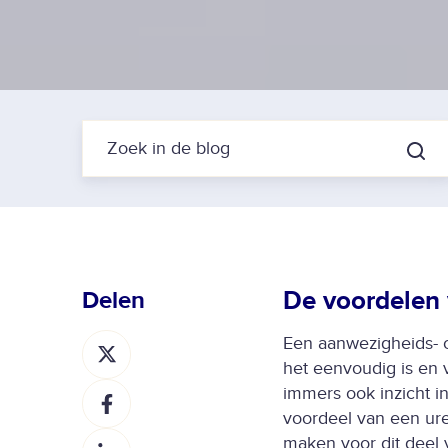
De voordelen 
Delen
D
Een aanwezigheids- of
e
het eenvoudig is en
D
e
immers ook inzicht in
e
l
voordeel van een uren
D
e
o
maken voor dit deel 