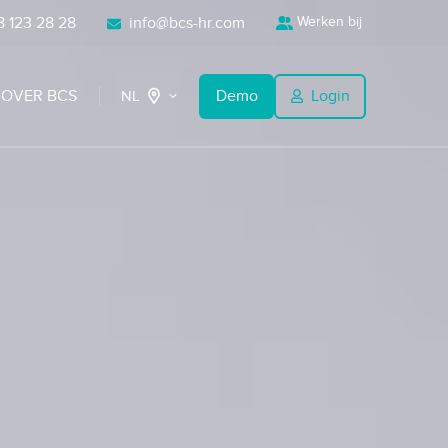
 123 28 28
info@bcs-hr.com
Werken bij
OVER BCS
Demo
Login
NL