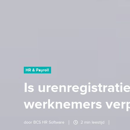
HR & Payroll
Is urenregistrati
werknemers verp
door
BCS HR Software
2 min leestijd