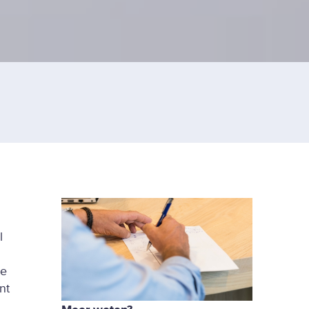
l
te
nt