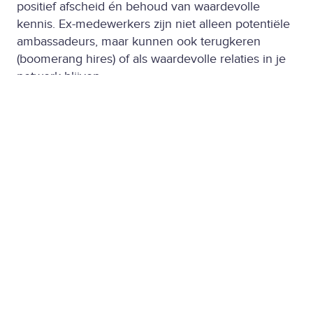
positief afscheid én behoud van waardevolle
kennis. Ex-medewerkers zijn niet alleen potentiële
ambassadeurs, maar kunnen ook terugkeren
(boomerang hires) of als waardevolle relaties in je
netwerk blijven.
Technologie als schakel tussen
mens en strategie
In een arbeidsmarkt die onder druk staat, is het
niet genoeg om alleen te focussen op instroom.
Medewerkers verwachten meer: gezien worden,
kunnen groeien én weten dat hun welzijn ertoe
doet. Dat vraagt om een samenhangende aanpak
waarin elke fase van de employee journey
versterkend werkt. En juist daar komt technologie
in beeld. Met de juiste software oplossingen kun je
iedere fase van jouw employee journey