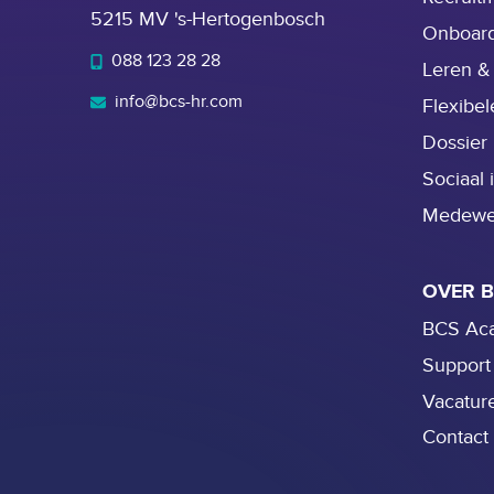
5215 MV 's-Hertogenbosch
Onboar
088 123 28 28
Leren &
info@bcs-hr.com
Flexibe
Dossier
Sociaal 
Medewer
OVER 
BCS Ac
Support
Vacatur
Contact