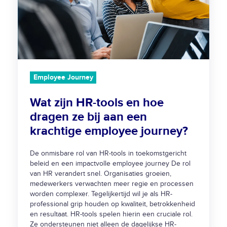
j
n
H
R
-
t
o
Employee Journey
o
Wat zijn HR-tools en hoe
l
dragen ze bij aan een
s
e
krachtige employee journey?
n
h
De onmisbare rol van HR-tools in toekomstgericht
beleid en een impactvolle employee journey De rol
o
van HR verandert snel. Organisaties groeien,
e
medewerkers verwachten meer regie en processen
d
worden complexer. Tegelijkertijd wil je als HR-
r
professional grip houden op kwaliteit, betrokkenheid
en resultaat. HR-tools spelen hierin een cruciale rol.
a
Ze ondersteunen niet alleen de dagelijkse HR-