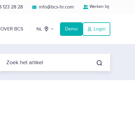
 123 28 28
info@bcs-hr.com
Werken bij
OVER BCS
Demo
Login
NL