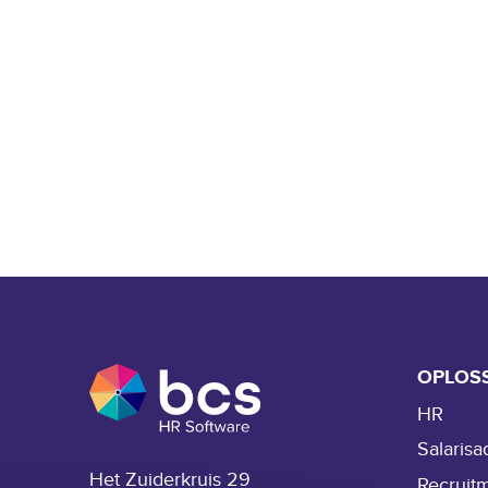
OPLOS
HR
Salarisa
Het Zuiderkruis 29
Recruit