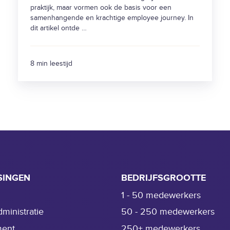
g
praktijk, maar vormen ook de basis voor een
e
samenhangende en krachtige employee journey. In
n
dit artikel ontde …
z
e
8 min leestijd
b
i
j
a
a
n
e
e
n
SINGEN
BEDRIJFSGROOTTE
k
1 - 50 medewerkers
r
a
dministratie
50 - 250 medewerkers
c
ment
250+ medewerkers