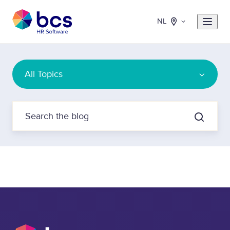
NL
All Topics