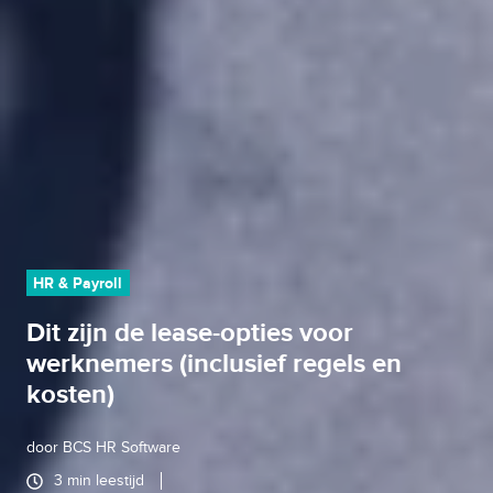
HR & Payroll
Dit zijn de lease-opties voor
werknemers (inclusief regels en
kosten)
door
BCS HR Software
3 min leestijd