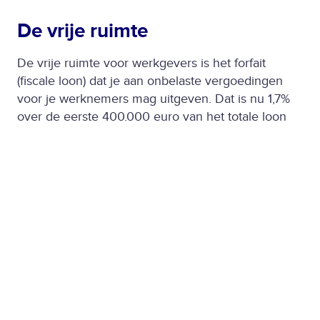
De vrije ruimte
De vrije ruimte voor werkgevers is het forfait
(fiscale loon) dat je aan onbelaste vergoedingen
voor je werknemers mag uitgeven. Dat is nu 1,7%
over de eerste 400.000 euro van het totale loon
van al je werknemers samen (2022). Overschrijd je
de vrije ruimte? Dan betaal je een loonbelasting
over dat bedrag van 80%.
Vrijstellingen
werkkostenregeling
Niet alle vergoedingen die je aan je werknemers
strekt gaan van je vrije ruimte af. Zo vallen
vergoedingen voor reiskosten, extra maaltijden,
aanvragen voor verklaringen als de VOG en