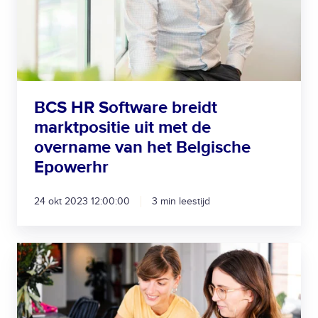
u
t
e
r
s
w
o
d
e
a
v
r
e
e
r
b
n
BCS HR Software breidt
r
a
marktpositie uit met de
e
m
overname van het Belgische
i
e
Epowerhr
d
v
t
a
m
24 okt 2023 12:00:00
3 min leestijd
n
a
O
r
n
B
k
l
C
t
i
S
p
n
H
o
e