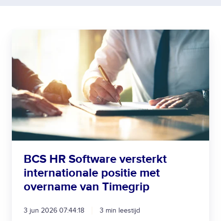
B
C
S
H
R
S
o
f
t
w
BCS HR Software versterkt
a
internationale positie met
r
e
overname van Timegrip
v
e
3 jun 2026 07:44:18
3 min leestijd
r