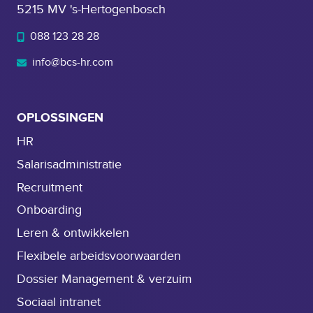
o
d
5215 MV 's-Hertogenbosch
s
e
088 123 28 28
s
o
i
v
info@bcs-hr.com
e
e
r
r
M
n
OPLOSSINGEN
a
a
HR
n
m
a
Salarisadministratie
e
g
v
Recruitment
e
a
Onboarding
r
n
Leren & ontwikkelen
T
a
Flexibele arbeidsvoorwaarden
s
Dossier Management & verzuim
p
Sociaal intranet
e