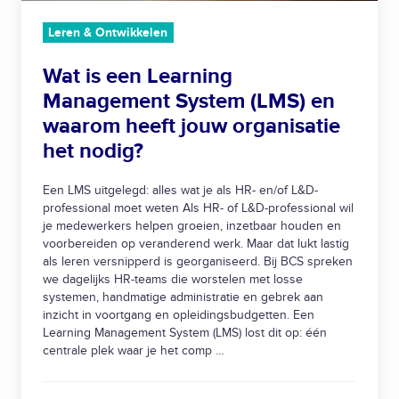
n
i
Leren & Ontwikkelen
n
Wat is een Learning
g
Management System (LMS) en
M
waarom heeft jouw organisatie
a
n
het nodig?
a
g
Een LMS uitgelegd: alles wat je als HR- en/of L&D-
professional moet weten Als HR- of L&D-professional wil
e
je medewerkers helpen groeien, inzetbaar houden en
m
voorbereiden op veranderend werk. Maar dat lukt lastig
e
als leren versnipperd is georganiseerd. Bij BCS spreken
n
we dagelijks HR-teams die worstelen met losse
systemen, handmatige administratie en gebrek aan
t
inzicht in voortgang en opleidingsbudgetten. Een
S
Learning Management System (LMS) lost dit op: één
y
centrale plek waar je het comp …
s
t