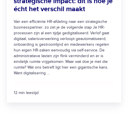
strategische impact: dit is hoe je
e
f
écht het verschil maakt
r
t
i
j
Van een efficiënte HR-afdeling naar een strategische
n
o
businesspartner: zo zet je de volgende stap Je HR-
g
u
processen zijn al een tijdje gedigitaliseerd. Verlof gaat
n
digitaal, salarisverwerking verloopt geautomatiseerd,
w
onboarding is gestroomlijnd en medewerkers regelen
a
o
hun eigen HR-zaken eenvoudig via self-service. De
a
r
administratieve lasten zijn flink verminderd en er is
r
g
eindelijk ruimte vrijgekomen. Maar wat doe je met die
s
ruimte? Wat ons betreft ligt hier een gigantische kans.
a
Want digitalisering …
t
n
r
i
a
s
12 min leestijd
t
a
e
t
g
i
i
e
s
h