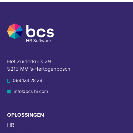
c
e
h
t
e
n
i
o
m
d
p
i
a
g
c
?
Het Zuiderkruis 29
t
5215 MV 's-Hertogenbosch
:
d
088 123 28 28
i
info@bcs-hr.com
t
i
s
OPLOSSINGEN
h
o
HR
e