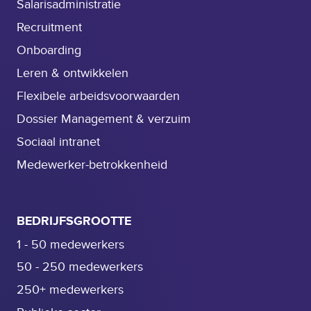
Salarisadministratie
j
Recruitment
e
é
Onboarding
c
Leren & ontwikkelen
h
Flexibele arbeidsvoorwaarden
t
h
Dossier Management & verzuim
e
Sociaal intranet
t
Medewerker-betrokkenheid
v
e
r
s
BEDRIJFSGROOTTE
c
1 - 50 medewerkers
h
50 - 250 medewerkers
i
l
250+ medewerkers
m