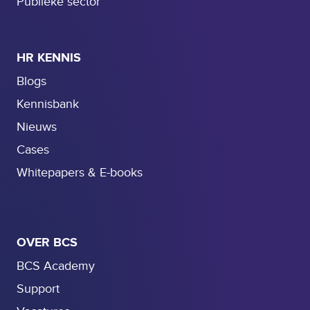
Publieke sector
a
a
k
HR KENNIS
t
Blogs
Kennisbank
Nieuws
Cases
Whitepapers & E-books
OVER BCS
BCS Academy
Support