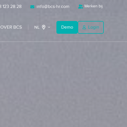
 123 28 28
info@bcs-hr.com
Werken bij
OVER BCS
Demo
Login
NL