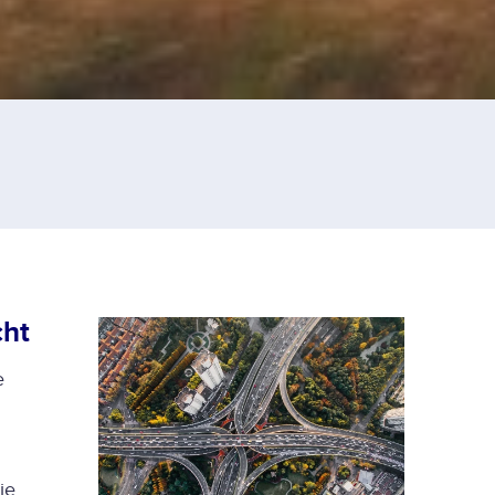
cht
e
je