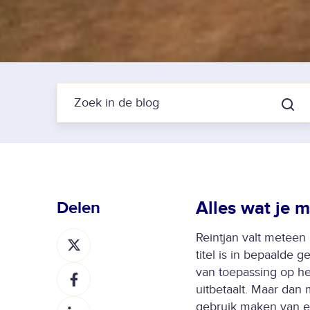
Alles wat je 
Delen
D
Reintjan valt meteen
e
titel is in bepaalde 
D
e
van toepassing op h
e
l
uitbetaalt. Maar dan
D
e
o
gebruik maken van ee