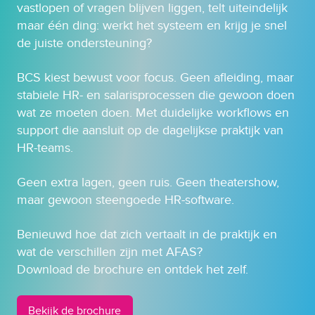
vastlopen of vragen blijven liggen, telt uiteindelijk
maar één ding: werkt het systeem en krijg je snel
de juiste ondersteuning?
BCS kiest bewust voor focus. Geen afleiding, maar
stabiele HR- en salarisprocessen die gewoon doen
wat ze moeten doen. Met duidelijke workflows en
support die aansluit op de dagelijkse praktijk van
HR-teams.
Geen extra lagen, geen ruis. Geen theatershow,
maar gewoon steengoede HR-software.
Benieuwd hoe dat zich vertaalt in de praktijk en
wat de verschillen zijn met AFAS?
Download de brochure en ontdek het zelf.
Bekijk de brochure