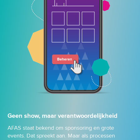
Geen show, maar verantwoordelijkheid
AFAS staat bekend om sponsoring en grote
events. Dat spreekt aan. Maar als processen