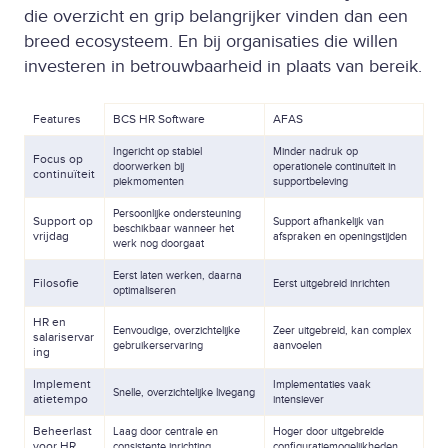
die overzicht en grip belangrijker vinden dan een
breed ecosysteem. En bij organisaties die willen
investeren in betrouwbaarheid in plaats van bereik.
Features
BCS HR Software
AFAS
Ingericht op stabiel
Minder nadruk op
Focus op
doorwerken bij
operationele continuïteit in
continuïteit
piekmomenten
supportbeleving
Persoonlijke ondersteuning
Support op
Support afhankelijk van
beschikbaar wanneer het
vrijdag
afspraken en openingstijden
werk nog doorgaat
Eerst laten werken, daarna
Filosofie
Eerst uitgebreid inrichten
optimaliseren
HR en
Eenvoudige, overzichtelijke
Zeer uitgebreid, kan complex
salariservar
gebruikerservaring
aanvoelen
ing
Implement
Implementaties vaak
Snelle, overzichtelijke livegang
atietempo
intensiever
Beheerlast
Laag door centrale en
Hoger door uitgebreide
voor HR
consistente inrichting
configuratiemogelijkheden