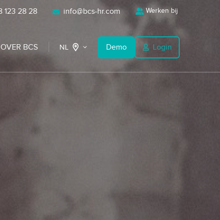
 123 28 28
info@bcs-hr.com
Werken bij
OVER BCS
Demo
Login
NL