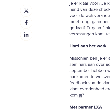
je er klaar voor? Je 
D
hand van deze checkl
e
voor de wetsverander
D
e
meebrengt gaan per 1
e
l
gedaan? Er gaan flink
D
e
o
verrassingen komt te
e
l
p
e
o
X
Hard aan het werk
l
p
o
F
Misschien ben je er 
p
a
seminars aan over ac
L
c
september hebben we
i
e
aankomende wetsvera
n
b
feedback van de klant
k
o
klanttevredenheid er
e
o
kom jij?
d
k
I
Met partner LXA