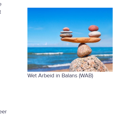
e
t
Wet Arbeid in Balans (WAB)
eer