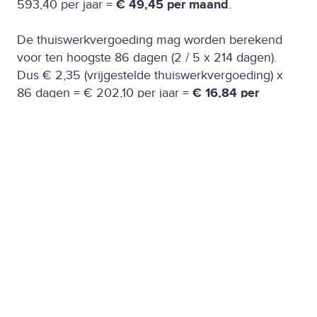
593,40 per jaar =
€ 49,45 per maand
.
De thuiswerkvergoeding mag worden berekend
voor ten hoogste 86 dagen (2 / 5 x 214 dagen).
Dus € 2,35 (vrijgestelde thuiswerkvergoeding) x
86 dagen = € 202,10 per jaar =
€ 16,84 per
maand
Voorbeeld 2:
Een parttime medewerker (80%) werkt 3 dagen op
kantoor en heeft 1 vaste thuiswerkdag. De
reisafstand woon-werk is 10 kilometer.
In dit geval mag een vaste forfaitaire vergoeding
worden gegeven over in totaal maximaal 171 dagen
(80% van 214).