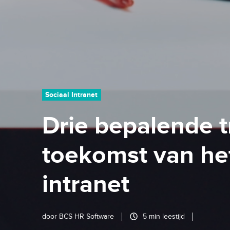
Sociaal Intranet
Drie bepalende t
toekomst van het
intranet
door
BCS HR Software
5 min leestijd