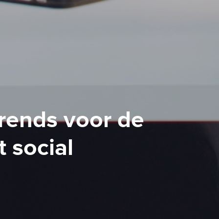
rends voor de
 social