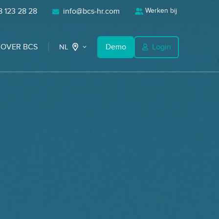
 123 28 28
info@bcs-hr.com
Werken bij
OVER BCS
Demo
Login
NL