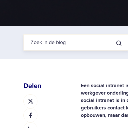
Delen
Een social intranet
werkgever onderlin
D
social intranet is in
e
gebruikers contact 
D
e
opbouwen, maar dan 
e
l
D
e
o